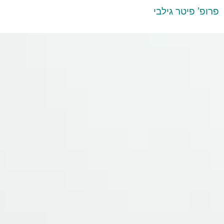
ילוג
פרופ' פיטר גילבי
תוכן