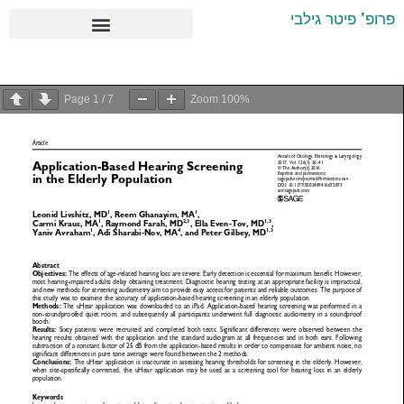
ילוג
פרופ' פיטר גילבי
תוכן
Page
1
/
7
Zoom
100%